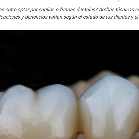
as entre optar por carillas o fundas dentales? Ambas técnicas 
licaciones y beneficios varían según el estado de tus dientes y e