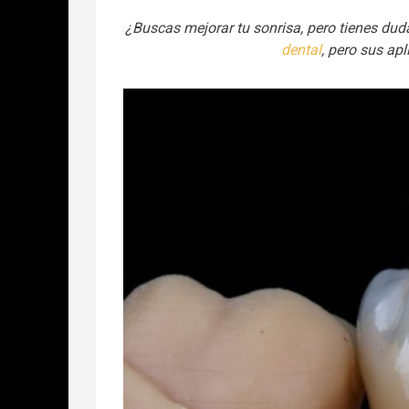
¿Buscas mejorar tu sonrisa, pero tienes dud
dental
, pero sus ap