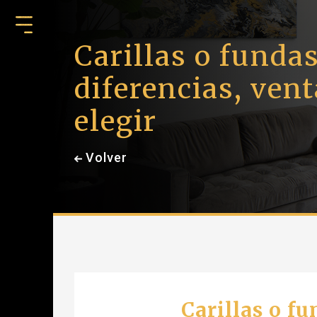
Carillas o fundas
diferencias, vent
elegir
Volver
Carillas o fu