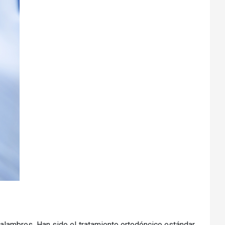
alambres. Han sido el tratamiento ortodóncico estándar