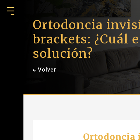
Ortodoncia invis
brackets: ¿Cuál e
solución?
Volver
Ortodoncia i