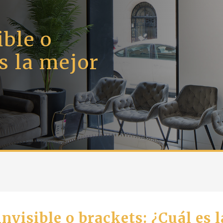
ible o
s la mejor
nvisible o brackets: ¿Cuál es 