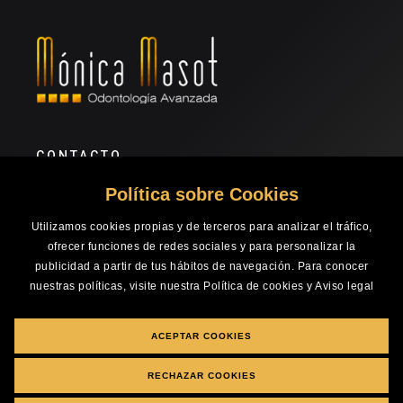
CONTACTO
Política sobre Cookies
+34 965 200 800
monicamasot@clinicadentalmasot.com
Utilizamos cookies propias y de terceros para analizar el tráfico,
Calle Ángel Lozano, 6 Bajo Local 1
ofrecer funciones de redes sociales y para personalizar la
Alicante, Alicante, 03001 · España
publicidad a partir de tus hábitos de navegación. Para conocer
-
nuestras políticas, visite nuestra
Política de cookies
y
Aviso legal
Aviso Legal
Política de Cookies
ACEPTAR COOKIES
Política Privacidad
RECHAZAR COOKIES