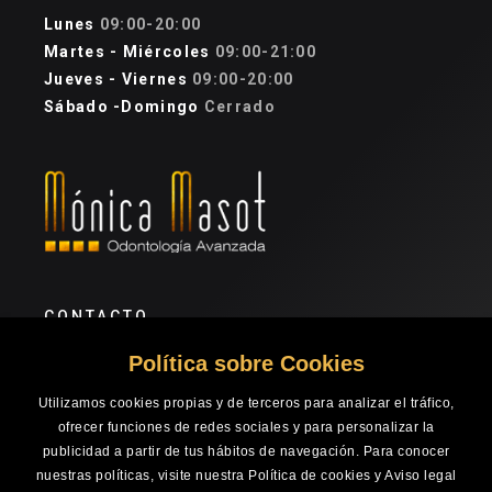
Lunes
09:00-20:00
Martes - Miércoles
09:00-21:00
Jueves - Viernes
09:00-20:00
Sábado -Domingo
Cerrado
CONTACTO
Política sobre Cookies
+34 965 200 800
monicamasot@clinicadentalmasot.com
Utilizamos cookies propias y de terceros para analizar el tráfico,
Calle Ángel Lozano, 6 Bajo Local 1
ofrecer funciones de redes sociales y para personalizar la
Alicante, Alicante, 03001 · España
publicidad a partir de tus hábitos de navegación. Para conocer
-
nuestras políticas, visite nuestra
Política de cookies
y
Aviso legal