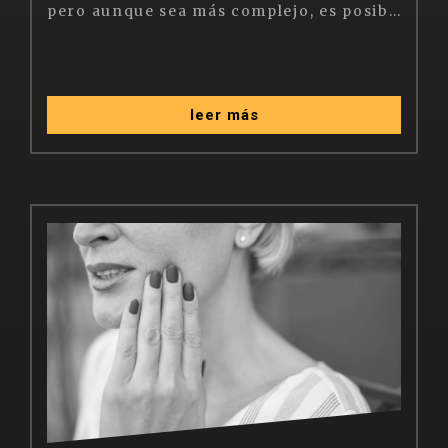
pero aunque sea más complejo, es posible hacerlo. Esto puede deberse a diversos factores, como la pérdida de hueso debido a la extracción de un diente, la enfermedad periodontal, o simplemente a la genética de la persona. Sin embargo, no todo está perdido, ya que en la actualidad existen diversas alternativas y técnicas para poder recuperar el hueso necesario y así poder realizar el implante dental con éxito.
leer más