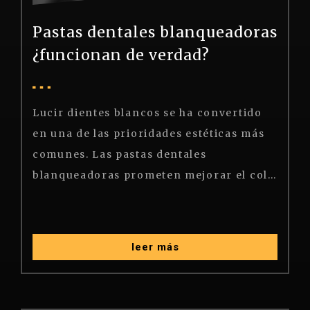
Pastas dentales blanqueadoras
¿funcionan de verdad?
Lucir dientes blancos se ha convertido
en una de las prioridades estéticas más
comunes. Las pastas dentales
blanqueadoras prometen mejorar el color del esmalte con solo cepillarse los dientes, pero ¿realmente funcionan? En este artículo te contamos cómo actúan, qué puedes esperar de ellas y cuándo es mejor acudir a un profesional.
leer más