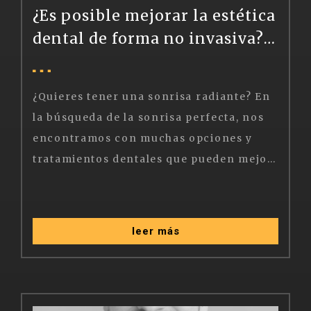
¿Es posible mejorar la estética
dental de forma no invasiva? Hablamos de las carillas dentales
¿Quieres tener una sonrisa radiante? En
la búsqueda de la sonrisa perfecta, nos
encontramos con muchas opciones y
tratamientos dentales que pueden mejorar nuestra estética dental y que a veces nos resultan tentadores, pero algunos son muy invasivos e incluso perjudiciales para los propios dientes. Afortunadamente, la odontología moderna cada vez ofrece mejores soluciones no invasivas para aquellos que queremos una sonrisa de 10, pero sin intervenir demasiado nuestra boca. En este caso, las carillas dentales son una de las formas más rápidas y eficaces de conseguir un resultado muy bueno.
leer más