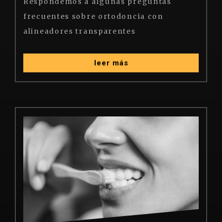
Respondemos
a
algunas
preguntas
frecuentes
sobre
ortodoncia
con
alineadores
transparentes
leer más